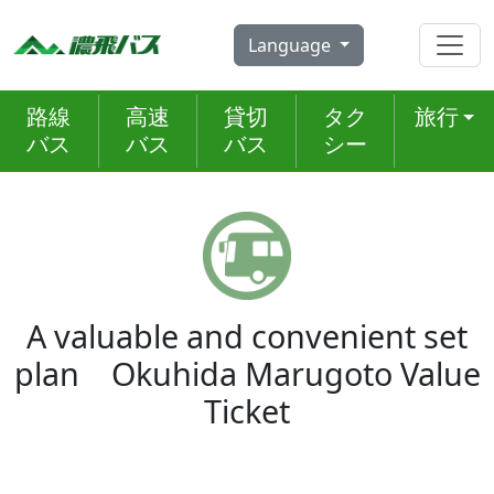
Skip
to
Language
content
路線
高速
貸切
タク
旅行
バス
バス
バス
シー
A valuable and convenient set
plan Okuhida Marugoto Value
Ticket