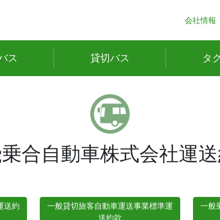
会社情報
バス
貸切
バス
タ
飛乗合自動車株式会社運送
運送約
一般貸切旅客自動車運送事業標準運
一般
送約款