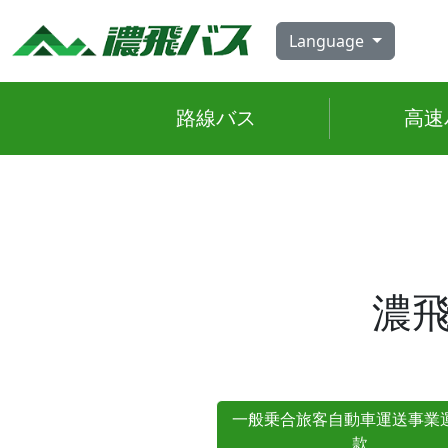
Skip
to
Language
content
路線
バス
高速
濃
一般乗合旅客自動車運送事業
款