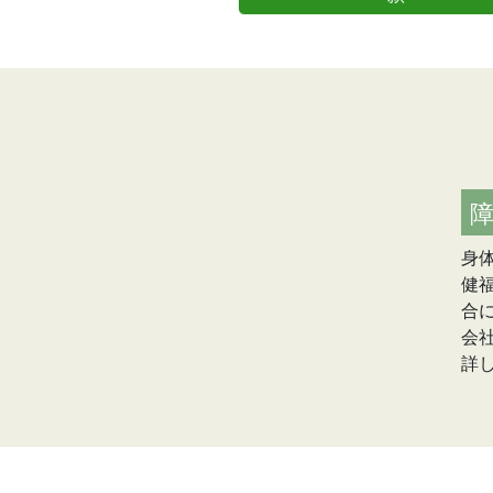
身
健
合
会
詳