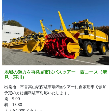
地域の魅力を再発見市民バスツアー 西コース（清
見・荘川）
出発地：市営高山駅西駐車場※当ツアーに自家用車で参加
予定の方は無料駐車対応いたします。
発 9:00
着 15:30
大人:¥4,000／小人: −