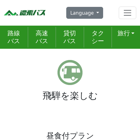
Skip
to
Language
content
路線
高速
貸切
タク
旅行
バス
バス
バス
シー
飛騨を楽しむ
昼食付プラン