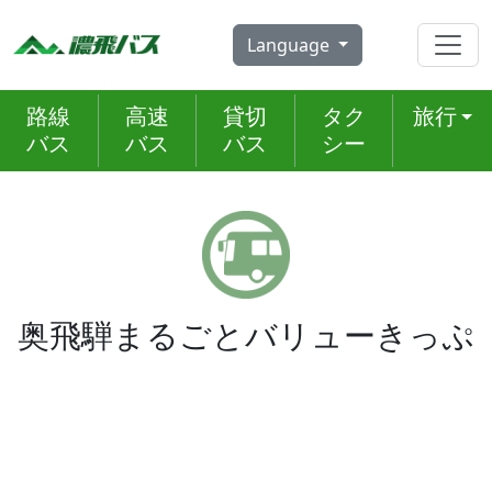
Skip
to
Language
content
路線
高速
貸切
タク
旅行
バス
バス
バス
シー
奥飛騨まるごとバリューきっぷ