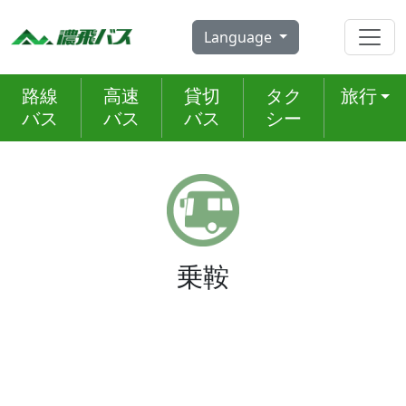
Skip
to
Language
content
路線
高速
貸切
タク
旅行
バス
バス
バス
シー
乗鞍