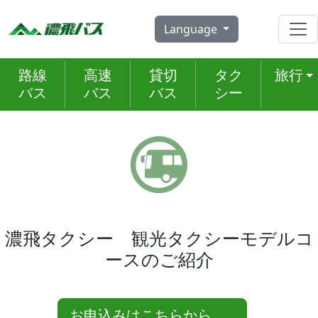
Skip
to
Language
content
路線
高速
貸切
タク
旅行
バス
バス
バス
シー
濃飛タクシー 観光タクシーモデルコ
ースのご紹介
お申込みはこちらから