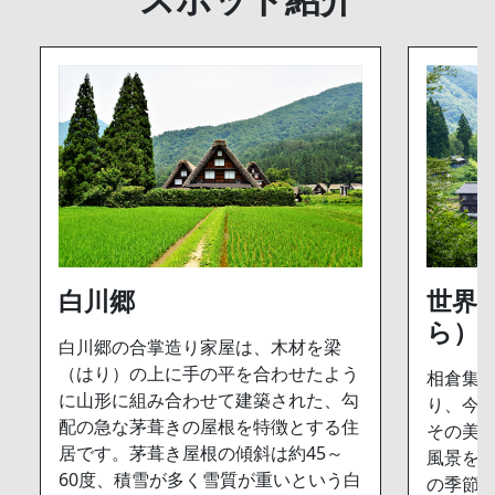
白川郷
世界
ら）
白川郷の合掌造り家屋は、木材を梁
（はり）の上に手の平を合わせたよう
相倉集落
に山形に組み合わせて建築された、勾
り、今
配の急な茅葺きの屋根を特徴とする住
その美
居です。茅葺き屋根の傾斜は約45～
風景を
60度、積雪が多く雪質が重いという白
の季節