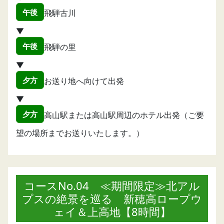
午後
飛騨古川
▼
午後
飛騨の里
▼
夕方
お送り地へ向けて出発
▼
夕方
高山駅または高山駅周辺のホテル出発（ご要
望の場所までお送りいたします。）
コースNo.04 ≪期間限定≫北アル
プスの絶景を巡る 新穂高ロープウ
ェイ＆上高地【8時間】