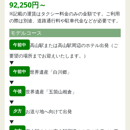
92,250円～
※記載の運賃はタクシー料金のみの金額です。ご利用
の際は別途、道路通行料や駐車代金などが必要です。
モデルコース
午前中
高山駅または高山駅周辺のホテル出発（ご
要望の場所までお迎えいたします。）
▼
午前中
世界遺産「白川郷」
▼
午後
世界遺産「五箇山相倉」
▼
夕方
お送り地へ向けて出発
▼