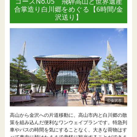
コースNo.05 飛騨高山と世界遺産
合掌造り白川郷をめぐる【6時間/金
沢送り】
Ⓒ金沢市
高山から金沢への片道移動に、高山市内と白川郷の散
策を組み込んだ便利なワンウェイプランです。特急列
車やバスの時間を気にすることなく、大きな荷物はす