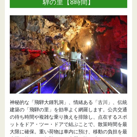
騨の里【8時間】
神秘的な「飛騨大鍾乳洞」、情緒ある「古川」、伝統
建築の「飛騨の里」を効率よく網羅します。公共交通
の待ち時間や複雑な乗り換えを排除し、点在するスポ
ットをドア・ツー・ドアで結ぶことで、散策時間を最
大限に確保。重い荷物は車内に預け、移動の負担を最