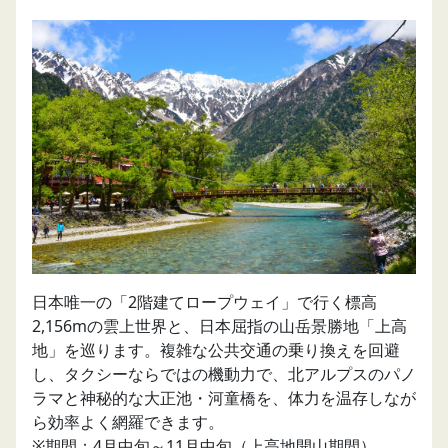
日本唯一の「2階建てロープウェイ」で行く標高
2,156mの雲上世界と、日本屈指の山岳景勝地「上高
地」を巡ります。複雑な公共交通の乗り換えを回避
し、タクシーならではの機動力で、北アルプスのパノ
ラマと神秘的な大正池・河童橋を、体力を温存しなが
ら効率よく網羅できます。
※期間：4月中旬～11月中旬（上高地開山期間）