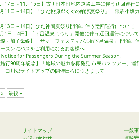
年8月17日～11月16日】古川町本町地内道路工事に伴う迂回運行
年8月11日～14日】「ひだ桃源郷くぐの納涼夏祭り」「飛騨小
て
年8月13日～14日】ひだ神岡夏祭り開催に伴う迂回運行について
年8月1日～4日】「下呂温泉まつり」開催に伴う迂回運行について
線・加子母線】「サマーフェスティバルin下呂温泉」 開催に
シーズンにバスをご利用になるお客様へ
 Notice for Passengers During the Summer Season.
施行90周年記念】「地域の魅力を再発見 市民バスツアー」運
年 白川郷ライトアップの開催日程につきまして
»
最後 »
サイトマップ
一般事
お問い合わせ
運輸安