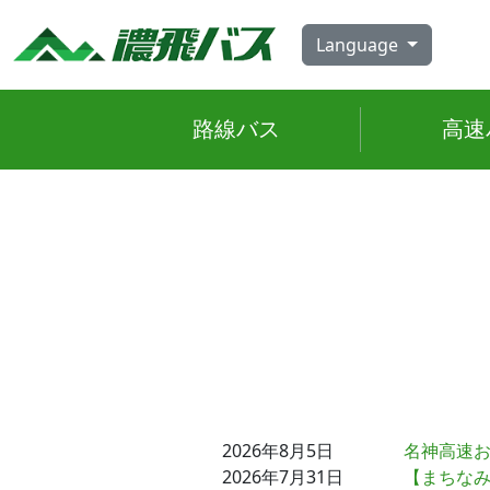
Skip
to
Language
content
路線
バス
高速
2026年8月5日
名神高速
2026年7月31日
【まちなみ