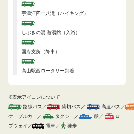
宇津江四十八滝（ハイキング）
しぶきの湯 遊湯館（入浴）
国府支所（降車）
高山駅西ロータリー到着
※表示アイコンについて
路線バス／
貸切バス／
高速バス／
ケーブルカー／
タクシー／
船／
ロー
プウェイ／
電車／
徒歩