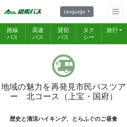
Skip
to
Language
content
路線
高速
貸切
タク
旅行
バス
バス
バス
シー
地域の魅力を再発見市民バスツア
ー 北コース（上宝・国府）
歴史と清涼ハイキング、とらふぐのご昼食