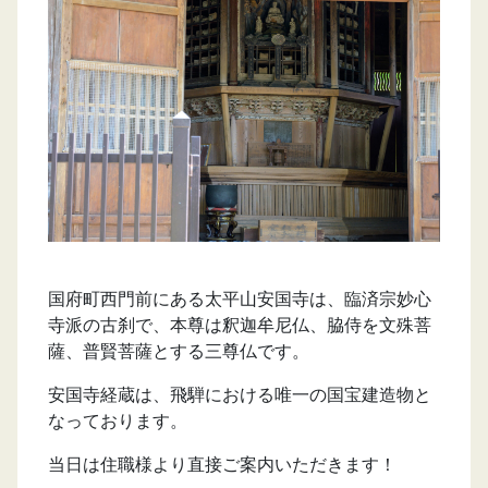
国府町西門前にある太平山安国寺は、臨済宗妙心
寺派の古刹で、本尊は釈迦牟尼仏、脇侍を文殊菩
薩、普賢菩薩とする三尊仏です。
安国寺経蔵は、飛騨における唯一の国宝建造物と
なっております。
当日は住職様より直接ご案内いただきます！