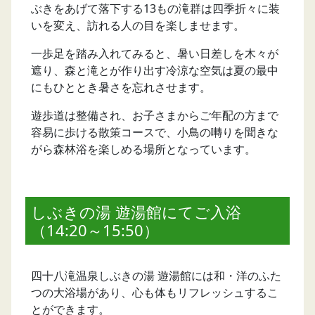
ぶきをあげて落下する13もの滝群は四季折々に装
いを変え、訪れる人の目を楽しませます。
一歩足を踏み入れてみると、暑い日差しを木々が
遮り、森と滝とが作り出す冷涼な空気は夏の最中
にもひととき暑さを忘れさせます。
遊歩道は整備され、お子さまからご年配の方まで
容易に歩ける散策コースで、小鳥の囀りを聞きな
がら森林浴を楽しめる場所となっています。
しぶきの湯 遊湯館にてご入浴
（14:20～15:50）
四十八滝温泉しぶきの湯 遊湯館には和・洋のふた
つの大浴場があり、心も体もリフレッシュするこ
とができます。