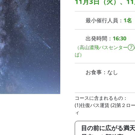
11月3日（火）、1
最小催行人員：
1名
出発時間：
16:30
（高山濃飛バスセンター⑦
ば）
お食事：なし
コースに含まれるもの：
(1)往復バス運賃 (2)第２
ィ
目の前に広がる満