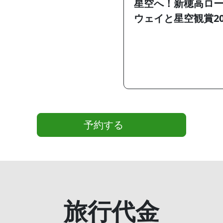
星空へ！新穂高ロ
ウェイと星空観賞20
予約する
旅行代金