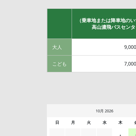
（乗車地または降車地のい
高山濃飛バスセンター
大人
9,00
こども
7,00
10月 2026
日
月
火
水
木