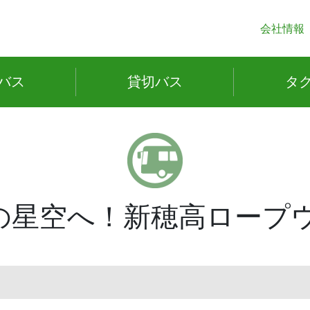
会社情報
バス
貸切
バス
タ
星空へ！新穂高ロープウ