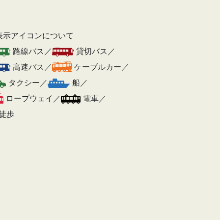
表示アイコンについて
路線バス／
貸切バス／
高速バス／
ケーブルカー／
タクシー／
船／
ロープウェイ／
電車／
徒歩