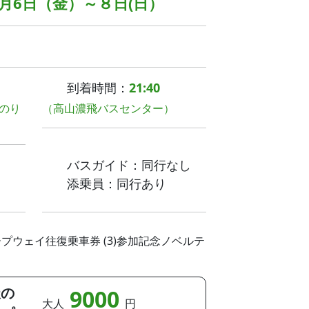
1月6日（金）～８日(日）
到着時間：
21:40
のり
（高山濃飛バスセンター）
バスガイド：同行なし
添乗員：同行あり
ロープウェイ往復乗車券 (3)参加記念ノベルテ
天の
9000
大人
円