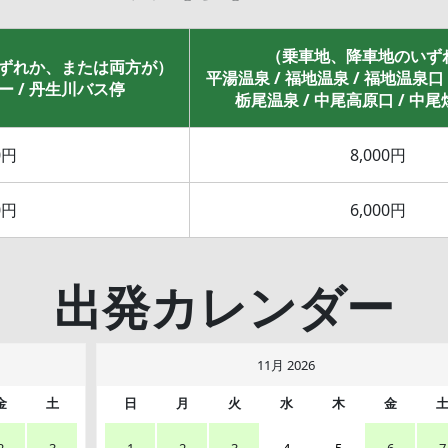
（乗車地、降車地のいず
ずれか、または両方が）
平湯温泉 / 福地温泉 / 福地温泉口 
 / 丹生川バス停
栃尾温泉 / 中尾高原口 / 中
0円
8,000円
0円
6,000円
出発カレンダー
11月 2026
金
土
日
月
火
水
木
金