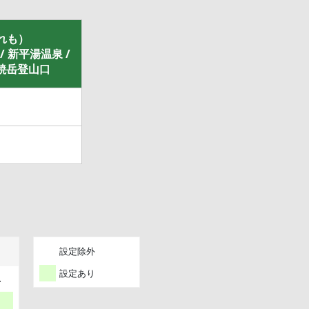
れも）
/ 新平湯温泉 /
尾焼岳登山口
設定除外
設定あり
土