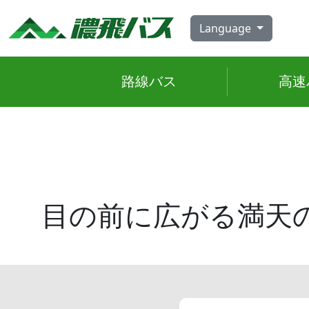
Skip
to
Language
content
路線
バス
高速
目の前に広がる満天の