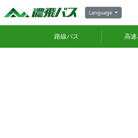
Skip
to
Language
content
路線
バス
高速