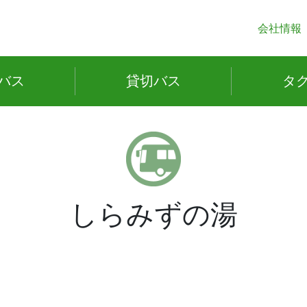
会社情報
バス
貸切
バス
タ
しらみずの湯