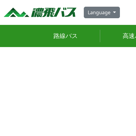
Skip
to
Language
content
路線
バス
高速