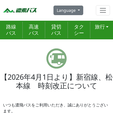
Skip
to
Language
content
路線
高速
貸切
タク
旅行
バス
バス
バス
シー
【2026年4月1日より】新宿線、松
本線 時刻改正について
いつも濃飛バスをご利用いただき、誠にありがとうござい
ます。