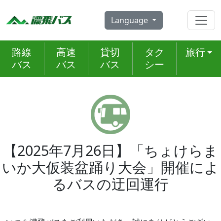
Skip
to
Language
content
路線
高速
貸切
タク
旅行
バス
バス
バス
シー
【2025年7月26日】「ちょけらま
いか大仮装盆踊り大会」開催によ
るバスの迂回運行