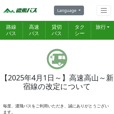
Skip
to
Language
content
路線
高速
貸切
タク
旅行
バス
バス
バス
シー
【2025年4月1日～】高速高山～新
宿線の改定について
毎度、濃飛バスをご利用いただき、誠にありがとうござい
ます。