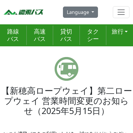
Skip
to
Language
content
路線
高速
貸切
タク
旅行
バス
バス
バス
シー
【新穂高ロープウェイ】第二ロー
プウェイ 営業時間変更のお知ら
せ（2025年5月15日）