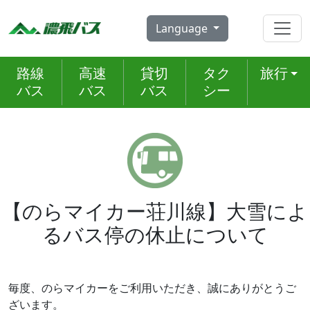
Skip
to
Language
content
路線
高速
貸切
タク
旅行
バス
バス
バス
シー
【のらマイカー荘川線】大雪によ
るバス停の休止について
毎度、のらマイカーをご利用いただき、誠にありがとうご
ざいます。