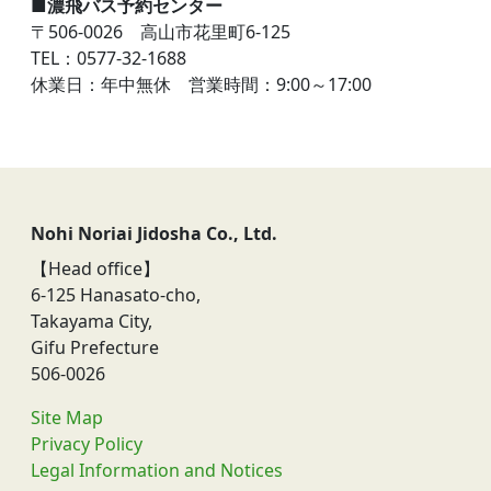
■濃飛バス予約センター
〒506-0026 高山市花里町6-125
TEL：0577-32-1688
休業日：年中無休 営業時間：9:00～17:00
Nohi Noriai Jidosha Co., Ltd.
【Head office】
6-125 Hanasato-cho,
Takayama City,
Gifu Prefecture
506-0026
Site Map
Privacy Policy
Legal Information and Notices